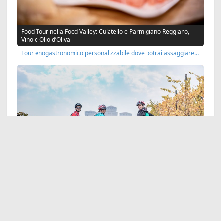
Food Tour nella Food Valley: Culatello e Parmigiano Reggiano,
Vino e Olio d’Oliva
Tour enogastronomico personalizzabile dove potrai assaggiare…
Tour enogastronomico con e-bike o bicicletta
Trascorri le giornate all’aria aperta tra le dolci verdi…