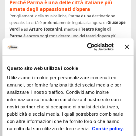
Perché Parma è una delle città italiane più
amate dagli appassionati d’opera
Per gli amanti della musica lirica, Parma è una destinazione
speciale. La città è profondamente legata alla figura di
Giuseppe
Verdi
e ad
Arturo Toscanini
, mentre il
Teatro Regio di
Parma
è ancora oggi considerato uno dei teatri d’opera più
prestigiosi d’Italia, celebre per la qualità delle sue produzioni e
per la passione del suo pubblico.
I grandi titoli della Stagione d’Opera 2027
Questo sito web utilizza i cookie
La nuova stagione porterà sul palcoscenico del Teatro Regio
alcuni dei capolavori più amati del repertorio operistico
Utilizziamo i cookie per personalizzare contenuti ed
internazionale.
annunci, per fornire funzionalità dei social media e per
analizzare il nostro traffico. Condividiamo inoltre
Si partirà con il fascino del
Boris Godunov
di Modest
informazioni sul modo in cui utilizza il nostro sito con i
Musorgskij
, per proseguire con
Rigoletto
di Giuseppe Verdi
,
nostri partner che si occupano di analisi dei dati web,
uno dei titoli più celebri del melodramma italiano, capace ancora
pubblicità e social media, i quali potrebbero combinarle
oggi di emozionare il pubblico con la forza del suo racconto.
Spazio poi alla delicatezza di
Madama Butterfly
di Giacomo
con altre informazioni che ha fornito loro o che hanno
Puccini
, simbolo della grande tradizione lirica italiana. A
raccolto dal suo utilizzo dei loro servizi.
Cookie policy.
chiudere la stagione sarà il concerto celebrativo
REGIO198
,