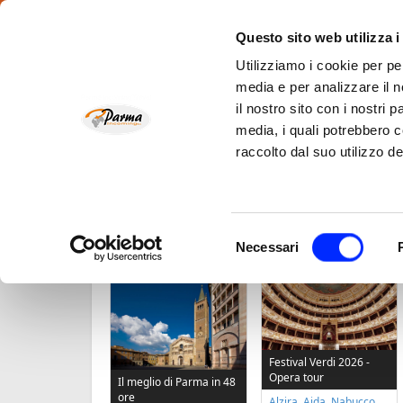
Questo sito web utilizza i
Utilizziamo i cookie per pe
Chi siamo
Scopri Parma e il suo territorio
Hotel – B&B 
media e per analizzare il n
il nostro sito con i nostri 
Opera e Musica
Enogast
media, i quali potrebbero 
raccolto dal suo utilizzo de
Home
Il nostro blog
Tour Operator specializzato in v
Selezione
Necessari
TOUR PIÙ RICHIESTI
del
consenso
Festival Verdi 2026 -
Opera tour
Il meglio di Parma in 48
ore
Alzira, Aida, Nabucco,