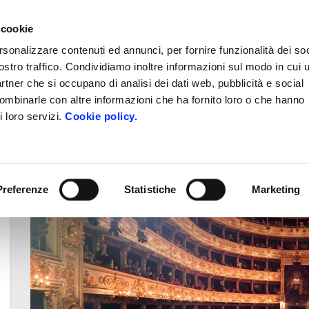
 cookie
rsonalizzare contenuti ed annunci, per fornire funzionalità dei soc
Booking e Ristoranti
News
e-Payment
Contatti
ostro traffico. Condividiamo inoltre informazioni sul modo in cui u
partner che si occupano di analisi dei dati web, pubblicità e social
ronomia
Arte e Cultura
Natura, Sport e 
combinarle con altre informazioni che ha fornito loro o che hanno
i loro servizi.
Cookie policy.
iaggi musicali a Parma e nelle Terre Verdiane
Preferenze
Statistiche
Marketing