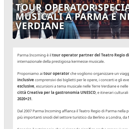
TOUR OPERATOR SPECIA
MUSICALI A PARMA E N
VERDIANE
Parma Incoming è il
tour operator partner del Teatro Regio di
internazionale della prestigiosa kermesse musicale.
Proponiamo ai
tour operator
che vogliono organizzare un viagg
inclusive
comprensivi dei biglietti per le opere, i concerti e gli ev
esclusive
, escursioni a tema musicale nelle Terre Verdiane e nelle c
città Creativa per la gastronomia UNESCO
, e itinerari culturali
2020+21
.
Dal 2007 Parma Incoming affianca il Teatro Regio di Parma nella pr
più importanti snodi del settore turistico da Berlino a Londra, da