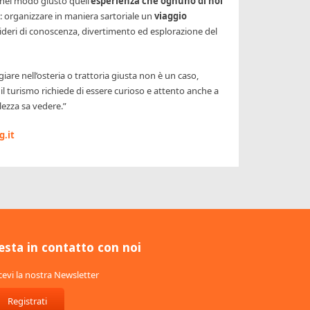
 nel modo giusto quell’
esperienza che ognuno di noi
: organizzare in maniera sartoriale un
viaggio
esideri di conoscenza, divertimento ed esplorazione del
giare nell’osteria o trattoria giusta non è un caso,
 il turismo richiede di essere curioso e attento anche a
llezza sa vedere.”
.it
esta in contatto con noi
cevi la nostra Newsletter
Registrati