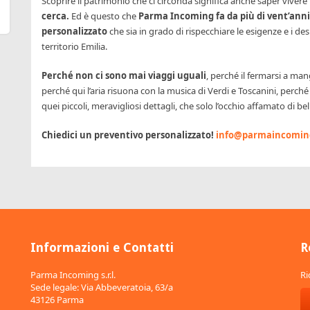
Scoprire il patrimonio che ci circonda significa anche saper vivere
cerca
.
Ed è questo che
Parma Incoming
fa da più di vent’anni
personalizzato
che sia in grado di rispecchiare le esigenze e i d
territorio Emilia.
Perché non ci sono mai viaggi uguali
, perché il fermarsi a man
perché qui l’aria risuona con la musica di Verdi e Toscanini, perché
quei piccoli, meravigliosi dettagli, che solo l’occhio affamato di be
Chiedici un preventivo personalizzato!
info@parmaincoming
Informazioni e Contatti
R
Parma Incoming s.r.l.
Ri
Sede legale: Via Abbeveratoia, 63/a
43126 Parma