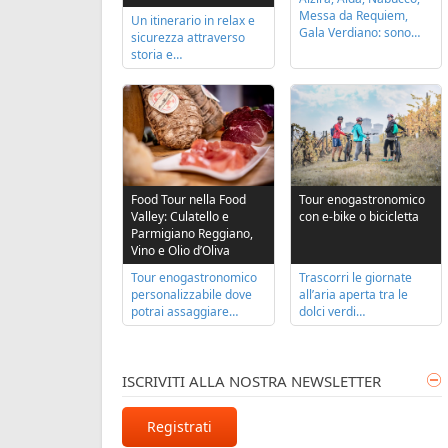
Messa da Requiem,
Un itinerario in relax e
Gala Verdiano: sono…
sicurezza attraverso
storia e…
Tour enogastronomico
Food Tour nella Food
con e-bike o bicicletta
Valley: Culatello e
Parmigiano Reggiano,
Vino e Olio d’Oliva
Trascorri le giornate
Tour enogastronomico
all’aria aperta tra le
personalizzabile dove
dolci verdi…
potrai assaggiare…
ISCRIVITI ALLA NOSTRA NEWSLETTER
Registrati