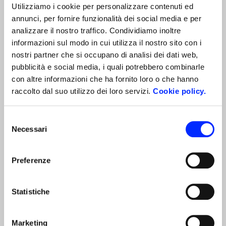
Preparati a vivere il ritmo travolgente del
Utilizziamo i cookie per personalizzare contenuti ed
Rock'n'Roll a Parma, perché il Winter Jamboree è
annunci, per fornire funzionalità dei social media e per
qui per incantarti!
analizzare il nostro traffico. Condividiamo inoltre
informazioni sul modo in cui utilizza il nostro sito con i
nostri partner che si occupano di analisi dei dati web,
pubblicità e social media, i quali potrebbero combinarle
con altre informazioni che ha fornito loro o che hanno
raccolto dal suo utilizzo dei loro servizi.
Cookie policy.
TOUR PIÙ RICHIESTI
Selezione
Necessari
del
consenso
Preferenze
Statistiche
Marketing