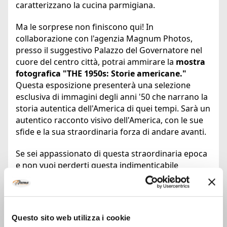
caratterizzano la cucina parmigiana.
Ma le sorprese non finiscono qui! In
collaborazione con l'agenzia Magnum Photos,
presso il suggestivo Palazzo del Governatore nel
cuore del centro città, potrai ammirare la
mostra
fotografica "THE 1950s: Storie americane."
Questa esposizione presenterà una selezione
esclusiva di immagini degli anni '50 che narrano la
storia autentica dell'America di quei tempi. Sarà un
autentico racconto visivo dell'America, con le sue
sfide e la sua straordinaria forza di andare avanti.
Se sei appassionato di questa straordinaria epoca
e non vuoi perderti questa indimenticabile
esperienza, scopri il nostro:
Pacchetto di 2 notti "Winter Jamboree: Vivi un
weekend a Parma in stile anni ’40 e ‘50"
Questo sito web utilizza i cookie