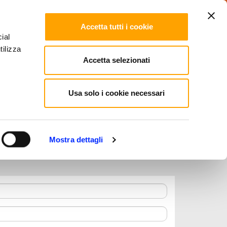
LinkedIn
Facebook
Instagram
OTHER
ENGLISH
LANGUAGES
Accetta tutti i cookie
ial
tilizza
Accetta selezionati
Benessere
Meeting e Congressi
Usa solo i cookie necessari
Mostra dettagli