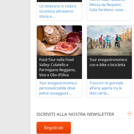
Messa da Requiem,
Un itinerario in relax e
Gala Verdiano: sono…
sicurezza attraverso
storia e…
Tour enogastronomico
Food Tour nella Food
con e-bike o bicicletta
Valley: Culatello e
Parmigiano Reggiano,
Vino e Olio d’Oliva
Trascorri le giornate
Tour enogastronomico
all’aria aperta tra le
personalizzabile dove
dolci verdi…
potrai assaggiare…
ISCRIVITI ALLA NOSTRA NEWSLETTER
Registrati