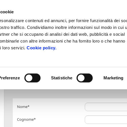
 cookie
rsonalizzare contenuti ed annunci, per fornire funzionalità dei soc
Booking e Ristoranti
News
e-Payment
Contatti
ostro traffico. Condividiamo inoltre informazioni sul modo in cui u
partner che si occupano di analisi dei dati web, pubblicità e social
ronomia
Arte e Cultura
Natura, Sport e 
combinarle con altre informazioni che ha fornito loro o che hanno
i loro servizi.
Cookie policy.
NEWSLETTER
Preferenze
Statistiche
Marketing
Rimani in contatto con noi
Nome*
Cognome*