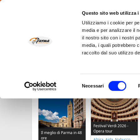
Questo sito web utilizza i
Utilizziamo i cookie per pe
Chi siamo
Scopri Parma e il suo territorio
Hotel – B&B 
media e per analizzare il n
il nostro sito con i nostri 
Opera e Musica
Enogast
media, i quali potrebbero 
raccolto dal suo utilizzo de
Home
Newsletter
Selezione
Necessari
TOUR PIÙ RICHIESTI
del
consenso
Festival Verdi 2026 -
Opera tour
Il meglio di Parma in 48
ore
Alzira, Aida, Nabucco,