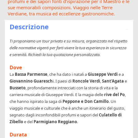
profumi e dei sapori fonti d’ispirazione per il Maestro e le
sue memorabili composizioni. Viaggio nelle Terre
Verdiane, tra musica ed eccellenze gastronomiche.
Descrizione
Ti proponiamo un tour privato e su misura, organizzato nel rispetto
delle normative vigenti per farti vivere la tua esperienza in sicurezza
e serenità. Richiedi la tua quotazione personalizzata.
Dove
La
Bassa Parmense
, che ha dato i natali a
Giuseppe Verdi
e a
Giovannino Guaresch
i. I paesi di
Roncole Verdi
,
Sant’Agata
e
Busseto
, profondamente intrecciati con la storia di vita e la
carriera musicale di Giuseppe Verdi. E la magia delle
rive del Po
,
che hanno ispirato la saga di
Peppone e Don Camillo
. Un
viaggio musicale e culturale che è anche un itinerario del gusto,
segnato dagli inconfondibili profumi e sapori del
Culatello di
Zibello
e del
Parmigiano Reggiano
.
Durata